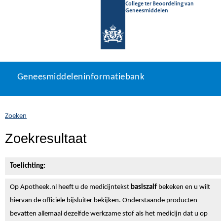
College ter Beoordeling van
Geneesmiddelen
Geneesmiddeleninformatiebank
Ga
U
Geneesmiddeleninformatiebank
direct
bevindt
naar
zich
inhoud
hier:
Zoeken
Zoekresultaat
Toelichting:
Op Apotheek.nl heeft u de medicijntekst
basiszalf
bekeken en u wilt
hiervan de officiële bijsluiter bekijken. Onderstaande producten
bevatten allemaal dezelfde werkzame stof als het medicijn dat u op