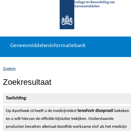
College ter Beoordeling van
Geneesmiddelen
Geneesmiddeleninformatiebank
Ga
U
Geneesmiddeleninformatiebank
direct
bevindt
naar
zich
inhoud
hier:
Zoeken
Zoekresultaat
Toelichting:
Op Apotheek.nl heeft u de medicijntekst
tenofovir disoproxil
bekeken
en u wilt hiervan de officiële bijsluiter bekijken. Onderstaande
producten bevatten allemaal dezelfde werkzame stof als het medicijn