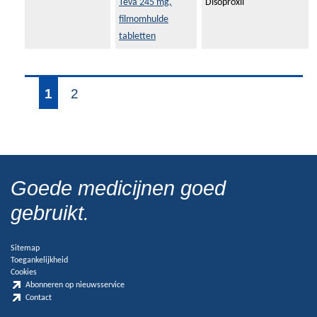
Teva 245 mg,
Disoproxil
filmomhulde
tabletten
1
2
Goede medicijnen goed
gebruikt.
Sitemap
Toegankelijkheid
Cookies
Abonneren op nieuwsservice
Contact