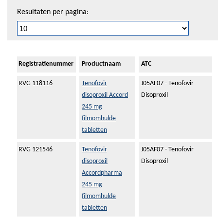
Resultaten per pagina:
Registratienummer
Productnaam
ATC
RVG 118116
Tenofovir
J05AF07 - Tenofovir
disoproxil Accord
Disoproxil
245 mg
filmomhulde
tabletten
RVG 121546
Tenofovir
J05AF07 - Tenofovir
disoproxil
Disoproxil
Accordpharma
245 mg
filmomhulde
tabletten