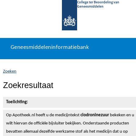
College ter Beoordeling van
Geneesmiddelen
Geneesmiddeleninformatiebank
Ga
U
Geneesmiddeleninformatiebank
direct
bevindt
naar
zich
inhoud
hier:
Zoeken
Zoekresultaat
Toelichting:
Op Apotheek.nl heeft u de medicijntekst
clodroninezuur
bekeken en u
wilt hiervan de officiële bijsluiter bekijken. Onderstaande producten
bevatten allemaal dezelfde werkzame stof als het medicijn dat u op