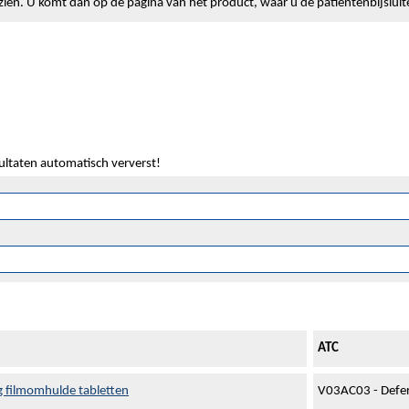
lt zien. U komt dan op de pagina van het product, waar u de patiëntenbijslui
sultaten automatisch ververst!
ATC
g filmomhulde tabletten
V03AC03 - Defer