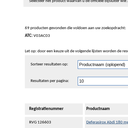
Selecteer het product waarvan u de officiële bijsluiter wi
69 producten gevonden die voldoen aan uw zoekopdracht:
ATC:
V03AC03
Let op: door een keuze uit de volgende lijsten worden de re
Sorteren
Sorteer resultaten op:
en
pagineren
Resultaten per pagina:
Registratienummer
Productnaam
RVG 126603
Deferasirox Abdi 180 m