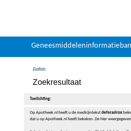
Geneesmiddeleninformatieba
U
Geneesmiddeleninformatieba
bevindt
zich
hier:
Zoeken
Zoekresultaat
Toelichting:
Op Apotheek.nl heeft u de medicijntekst
deferasirox
beke
dat u op Apotheek.nl heeft bekeken. De hier weergegeven