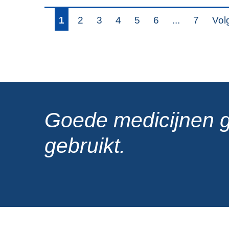
1
2
3
4
5
6
...
7
Vol
Goede medicijnen 
gebruikt.