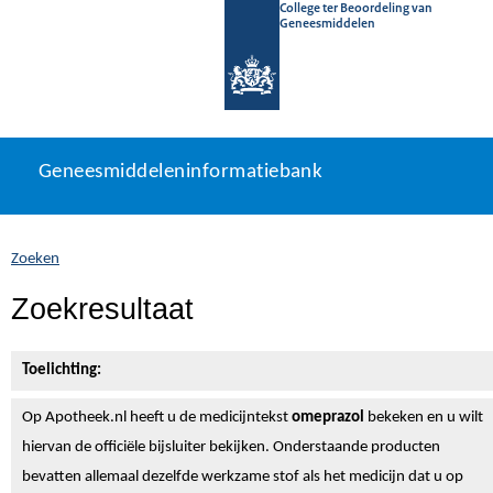
College ter Beoordeling van
Geneesmiddelen
Geneesmiddeleninformatiebank
Ga
U
Geneesmiddeleninformatiebank
direct
bevindt
naar
zich
inhoud
hier:
Zoeken
Zoekresultaat
Toelichting:
Op Apotheek.nl heeft u de medicijntekst
omeprazol
bekeken en u wilt
hiervan de officiële bijsluiter bekijken. Onderstaande producten
bevatten allemaal dezelfde werkzame stof als het medicijn dat u op