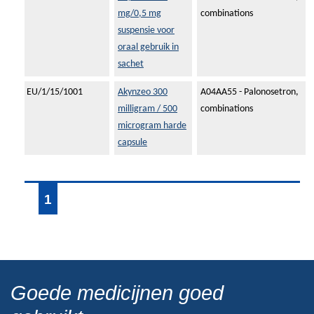
mg/0,5 mg
combinations
suspensie voor
oraal gebruik in
sachet
EU/1/15/1001
Akynzeo 300
A04AA55 - Palonosetron,
milligram / 500
combinations
microgram harde
capsule
1
Goede medicijnen goed