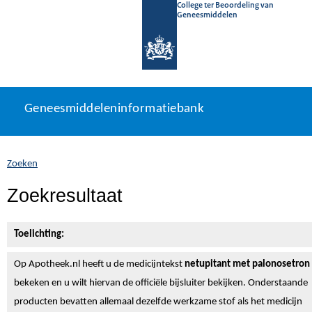
College ter Beoordeling van
Geneesmiddelen
Geneesmiddeleninformatiebank
Ga
U
Geneesmiddeleninformatiebank
direct
bevindt
naar
zich
inhoud
hier:
Zoeken
Zoekresultaat
Toelichting:
Op Apotheek.nl heeft u de medicijntekst
netupitant met palonosetron
bekeken en u wilt hiervan de officiële bijsluiter bekijken. Onderstaande
producten bevatten allemaal dezelfde werkzame stof als het medicijn