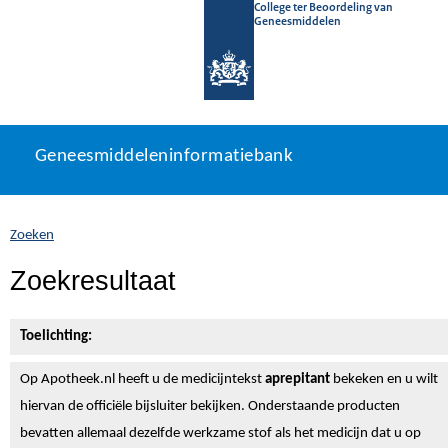
College ter Beoordeling van
Geneesmiddelen
Geneesmiddeleninformatiebank
Ga
U
Geneesmiddeleninformatiebank
direct
bevindt
naar
zich
inhoud
hier:
Zoeken
Zoekresultaat
Toelichting:
Op Apotheek.nl heeft u de medicijntekst
aprepitant
bekeken en u wilt
hiervan de officiële bijsluiter bekijken. Onderstaande producten
bevatten allemaal dezelfde werkzame stof als het medicijn dat u op