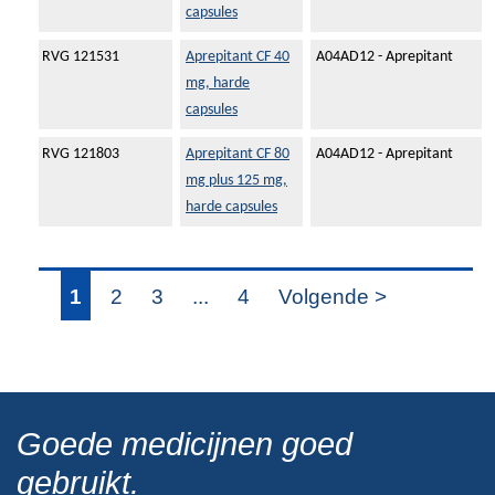
capsules
RVG 121531
Aprepitant CF 40
A04AD12 - Aprepitant
mg, harde
capsules
RVG 121803
Aprepitant CF 80
A04AD12 - Aprepitant
mg plus 125 mg,
harde capsules
1
2
3
...
4
Volgende >
Goede medicijnen goed
gebruikt.