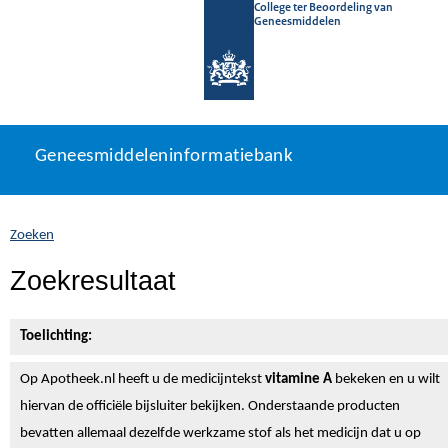
College ter Beoordeling van
Geneesmiddelen
Geneesmiddeleninformatiebank
Ga
U
Geneesmiddeleninformatiebank
direct
bevindt
naar
zich
inhoud
hier:
Zoeken
Zoekresultaat
Toelichting:
Op Apotheek.nl heeft u de medicijntekst
vitamine A
bekeken en u wilt
hiervan de officiële bijsluiter bekijken. Onderstaande producten
bevatten allemaal dezelfde werkzame stof als het medicijn dat u op