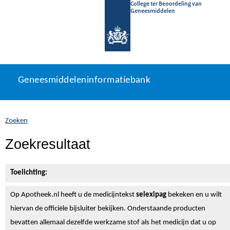
College ter Beoordeling van
Geneesmiddelen
Geneesmiddeleninformatiebank
Ga
U
Geneesmiddeleninformatiebank
direct
bevindt
naar
zich
inhoud
hier:
Zoeken
Zoekresultaat
Toelichting:
Op Apotheek.nl heeft u de medicijntekst
selexipag
bekeken en u wilt
hiervan de officiële bijsluiter bekijken. Onderstaande producten
bevatten allemaal dezelfde werkzame stof als het medicijn dat u op