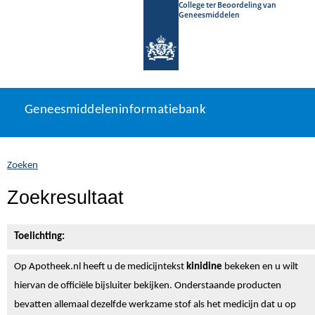
College ter Beoordeling van
Geneesmiddelen
Geneesmiddeleninformatiebank
Ga
U
Geneesmiddeleninformatiebank
direct
bevindt
naar
zich
inhoud
hier:
Zoeken
Zoekresultaat
Toelichting:
Op Apotheek.nl heeft u de medicijntekst
kinidine
bekeken en u wilt
hiervan de officiële bijsluiter bekijken. Onderstaande producten
bevatten allemaal dezelfde werkzame stof als het medicijn dat u op