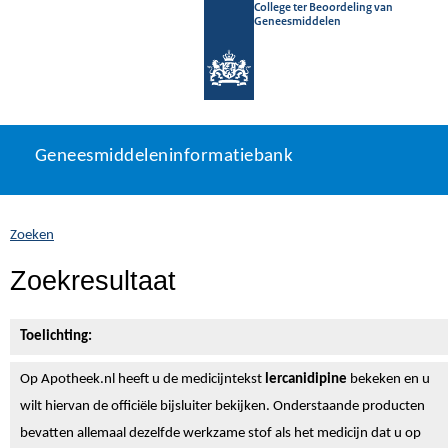
College ter Beoordeling van
Geneesmiddelen
Geneesmiddeleninformatiebank
Ga
U
Geneesmiddeleninformatiebank
direct
bevindt
naar
zich
inhoud
hier:
Zoeken
Zoekresultaat
Toelichting:
Op Apotheek.nl heeft u de medicijntekst
lercanidipine
bekeken en u
wilt hiervan de officiële bijsluiter bekijken. Onderstaande producten
bevatten allemaal dezelfde werkzame stof als het medicijn dat u op