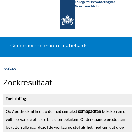
College ter Beoordeling van
Geneesmiddelen
Geneesmiddeleninformatiebank
Ga
U
Geneesmiddeleninformatiebank
direct
bevindt
naar
zich
inhoud
hier:
Zoeken
Zoekresultaat
Toelichting:
Op Apotheek.nl heeft u de medicijntekst
somapacitan
bekeken en u
wilt hiervan de officiële bijsluiter bekijken. Onderstaande producten
bevatten allemaal dezelfde werkzame stof als het medicijn dat u op