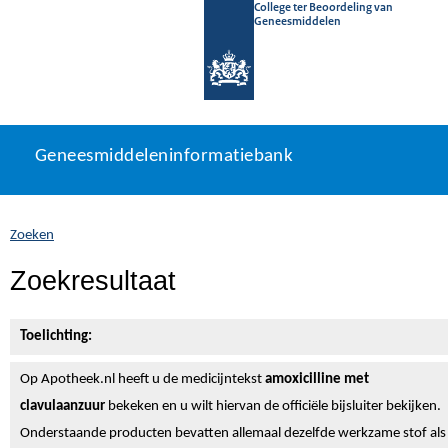
College ter Beoordeling van
Geneesmiddelen
Geneesmiddeleninformatiebank
Ga
U
Geneesmiddeleninformatiebank
direct
bevindt
naar
zich
inhoud
hier:
Zoeken
Zoekresultaat
Toelichting:
Op Apotheek.nl heeft u de medicijntekst
amoxicilline met
clavulaanzuur
bekeken en u wilt hiervan de officiële bijsluiter bekijken.
Onderstaande producten bevatten allemaal dezelfde werkzame stof als