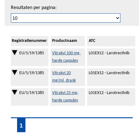
Resultaten per pagina:
Registratienummer
Productnaam
ATC
EU/1/19/1385
Vitrakvi 100 mg,
L01EX12 - Larotrectinib
harde capsules
EU/1/19/1385
Vitrakvi 20
L01EX12 - Larotrectinib
mg/ml, drank
EU/1/19/1385
Vitrakvi 25 mg,
L01EX12 - Larotrectinib
harde capsules
1