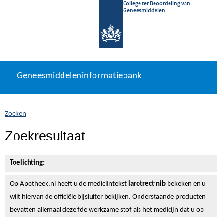
College ter Beoordeling van
Geneesmiddelen
Geneesmiddeleninformatiebank
Ga
U
Geneesmiddeleninformatiebank
direct
bevindt
naar
zich
inhoud
hier:
Zoeken
Zoekresultaat
Toelichting:
Op Apotheek.nl heeft u de medicijntekst
larotrectinib
bekeken en u
wilt hiervan de officiële bijsluiter bekijken. Onderstaande producten
bevatten allemaal dezelfde werkzame stof als het medicijn dat u op