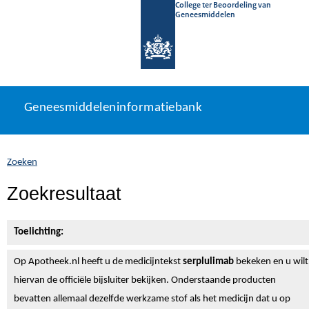
College ter Beoordeling van
Geneesmiddelen
Geneesmiddeleninformatiebank
Ga
U
Geneesmiddeleninformatiebank
direct
bevindt
naar
zich
inhoud
hier:
Zoeken
Zoekresultaat
Toelichting:
Op Apotheek.nl heeft u de medicijntekst
serplulimab
bekeken en u wilt
hiervan de officiële bijsluiter bekijken. Onderstaande producten
bevatten allemaal dezelfde werkzame stof als het medicijn dat u op