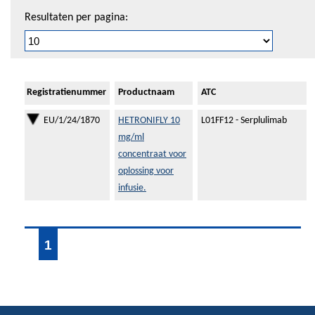
Resultaten per pagina:
Registratienummer
Productnaam
ATC
EU/1/24/1870
HETRONIFLY 10
L01FF12 - Serplulimab
mg/ml
concentraat voor
oplossing voor
infusie.
1