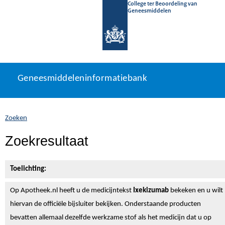
College ter Beoordeling van
Geneesmiddelen
Geneesmiddeleninformatiebank
Ga
U
Geneesmiddeleninformatiebank
direct
bevindt
naar
zich
inhoud
hier:
Zoeken
Zoekresultaat
Toelichting:
Op Apotheek.nl heeft u de medicijntekst
Ixekizumab
bekeken en u wilt
hiervan de officiële bijsluiter bekijken. Onderstaande producten
bevatten allemaal dezelfde werkzame stof als het medicijn dat u op