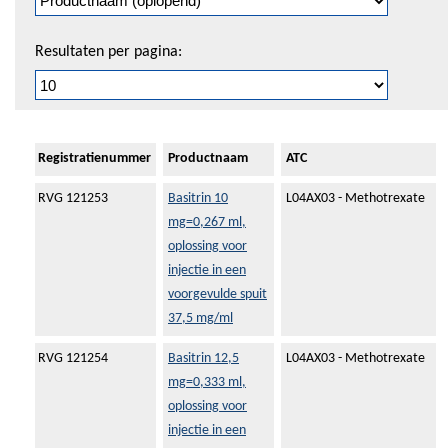
pagineren
Resultaten per pagina:
Registratienummer
Productnaam
ATC
RVG 121253
Basitrin 10
L04AX03 - Methotrexate
mg=0,267 ml,
oplossing voor
injectie in een
voorgevulde spuit
37,5 mg/ml
RVG 121254
Basitrin 12,5
L04AX03 - Methotrexate
mg=0,333 ml,
oplossing voor
injectie in een