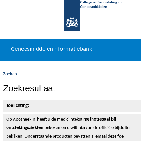
College ter Beoordeling van
Geneesmiddelen
Geneesmiddeleninformatiebank
Ga
U
Geneesmiddeleninformatiebank
direct
bevindt
naar
zich
inhoud
hier:
Zoeken
Zoekresultaat
Toelichting:
Op Apotheek.nl heeft u de medicijntekst
methotrexaat bij
ontstekingsziekten
bekeken en u wilt hiervan de officiële bijsluiter
bekijken. Onderstaande producten bevatten allemaal dezelfde