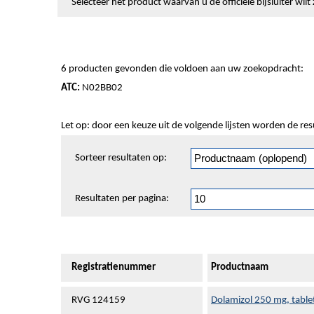
Selecteer het product waarvan u de officiële bijsluiter wi
6 producten gevonden die voldoen aan uw zoekopdracht:
ATC:
N02BB02
Let op: door een keuze uit de volgende lijsten worden de re
Sorteren
Sorteer resultaten op:
en
pagineren
Resultaten per pagina:
Registratienummer
Productnaam
RVG 124159
Dolamizol 250 mg, table