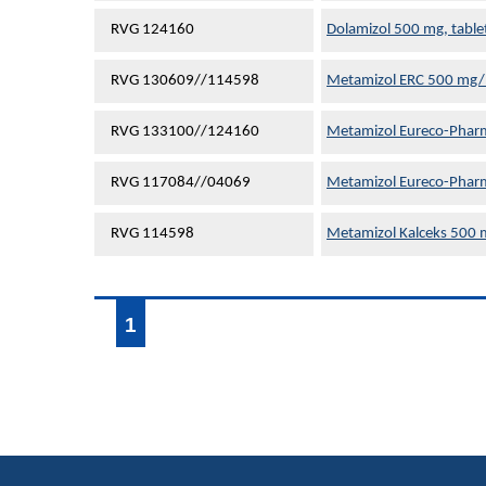
RVG 124160
Dolamizol 500 mg, table
RVG 130609//114598
Metamizol ERC 500 mg/ml
RVG 133100//124160
Metamizol Eureco-Pharm
RVG 117084//04069
Metamizol Eureco-Pharm
RVG 114598
Metamizol Kalceks 500 m
1