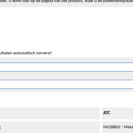
lt zien. U komt dan op de pagina van het product, waar u de patiëntenbijslui
sultaten automatisch ververst!
ATC
t
N02BB02 - Meta