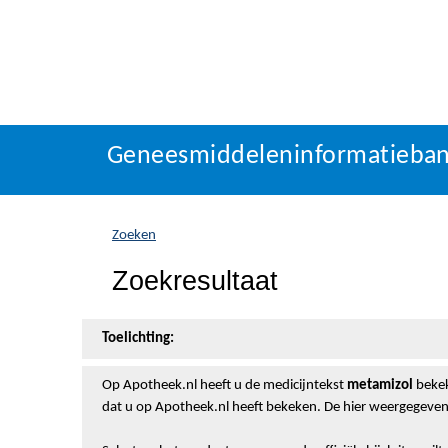
Geneesmiddeleninformatieba
U
Geneesmiddeleninformatieba
bevindt
zich
hier:
Zoeken
Zoekresultaat
Toelichting:
Op Apotheek.nl heeft u de medicijntekst
metamizol
bekek
dat u op Apotheek.nl heeft bekeken. De hier weergegeven