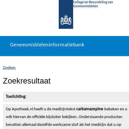
College ter Beoordeling van
Geneesmiddelen
Geneesmiddeleninformatiebank
Ga
U
Geneesmiddeleninformatiebank
direct
bevindt
naar
zich
inhoud
hier:
Zoeken
Zoekresultaat
Toelichting:
Op Apotheek.nl heeft u de medicijntekst
carbamazepine
bekeken en u
wilt hiervan de officiële bijsluiter bekijken. Onderstaande producten
bevatten allemaal dezelfde werkzame stof als het medicijn dat u op