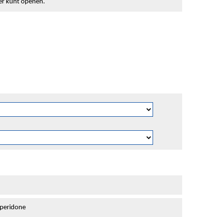
ter kunt openen.
peridone