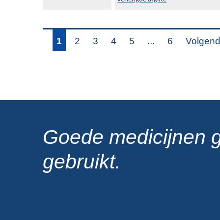
1
2
3
4
5
...
6
Volgend
Goede medicijnen 
gebruikt.