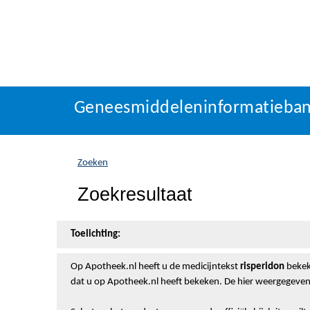
Geneesmiddeleninformatieba
U
Geneesmiddeleninformatieba
bevindt
zich
hier:
Zoeken
Zoekresultaat
Toelichting:
Op Apotheek.nl heeft u de medicijntekst
risperidon
bekeke
dat u op Apotheek.nl heeft bekeken. De hier weergegeven