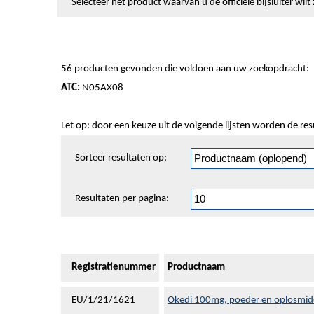
Selecteer het product waarvan u de officiële bijsluiter wi
56 producten gevonden die voldoen aan uw zoekopdracht:
ATC:
N05AX08
Let op: door een keuze uit de volgende lijsten worden de re
Sorteren
Sorteer resultaten op:
en
pagineren
Resultaten per pagina:
Registratienummer
Productnaam
EU/1/21/1621
Okedi 100mg, poeder en oplosmidde