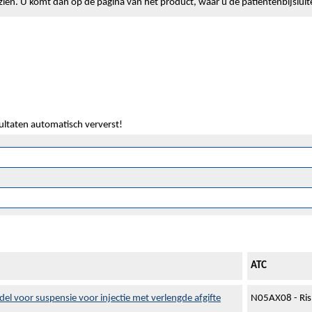
lt zien. U komt dan op de pagina van het product, waar u de patiëntenbijslui
sultaten automatisch ververst!
ATC
l voor suspensie voor injectie met verlengde afgifte
N05AX08 - Ris