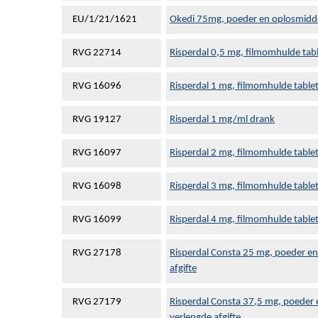
EU/1/21/1621
Okedi 75mg, poeder en oplosmiddel
RVG 22714
Risperdal 0,5 mg, filmomhulde tab
RVG 16096
Risperdal 1 mg, filmomhulde table
RVG 19127
Risperdal 1 mg/ml drank
RVG 16097
Risperdal 2 mg, filmomhulde table
RVG 16098
Risperdal 3 mg, filmomhulde table
RVG 16099
Risperdal 4 mg, filmomhulde table
RVG 27178
Risperdal Consta 25 mg, poeder en
afgifte
RVG 27179
Risperdal Consta 37,5 mg, poeder 
verlengde afgifte