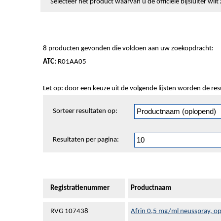
Selecteer het product waarvan u de officiële bijsluiter wi
8 producten gevonden die voldoen aan uw zoekopdracht:
ATC:
R01AA05
Let op: door een keuze uit de volgende lijsten worden de re
Sorteren
Sorteer resultaten op:
en
pagineren
Resultaten per pagina:
Registratienummer
Productnaam
RVG 107438
Afrin 0,5 mg/ml neusspray, op