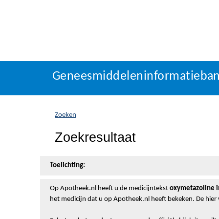
Geneesmiddeleninformatieba
U
Geneesmiddeleninformatieba
bevindt
zich
hier:
Zoeken
Zoekresultaat
Toelichting:
Op Apotheek.nl heeft u de medicijntekst
oxymetazoline i
het medicijn dat u op Apotheek.nl heeft bekeken. De hier