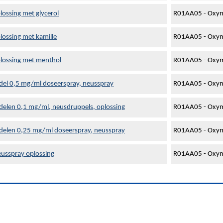
lossing met glycerol
R01AA05 - Oxym
lossing met kamille
R01AA05 - Oxym
plossing met menthol
R01AA05 - Oxym
del 0,5 mg/ml doseerspray, neusspray
R01AA05 - Oxym
delen 0,1 mg/ml, neusdruppels, oplossing
R01AA05 - Oxym
delen 0,25 mg/ml doseerspray, neusspray
R01AA05 - Oxym
eusspray oplossing
R01AA05 - Oxym