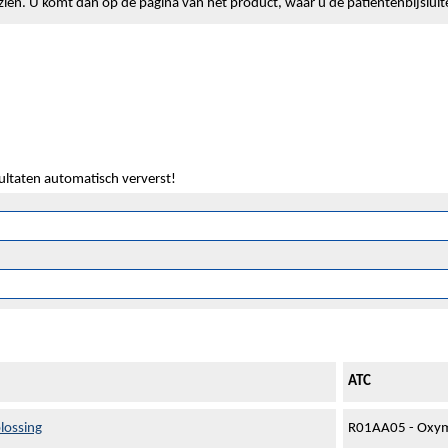
lt zien. U komt dan op de pagina van het product, waar u de patiëntenbijslui
sultaten automatisch ververst!
ATC
lossing
R01AA05 - Oxym