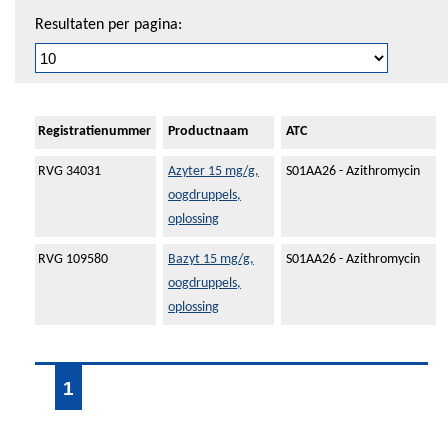
Resultaten per pagina:
Registratienummer
Productnaam
ATC
RVG 34031
Azyter 15 mg/g,
S01AA26 - Azithromycin
oogdruppels,
oplossing
RVG 109580
Bazyt 15 mg/g,
S01AA26 - Azithromycin
oogdruppels,
oplossing
1