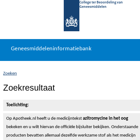
College ter Beoordeling van
Geneesmiddelen
Geneesmiddeleninformatiebank
Ga
U
Geneesmiddeleninformatiebank
direct
bevindt
naar
zich
inhoud
hier:
Zoeken
Zoekresultaat
Toelichting:
Op Apotheek.nl heeft u de medicijntekst
azitromycine in het oog
bekeken en u wilt hiervan de officiële bijsluiter bekijken. Onderstaande
producten bevatten allemaal dezelfde werkzame stof als het medicijn