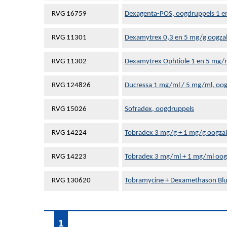
RVG 16759
Dexagenta-POS, oogdruppels 1 e
RVG 11301
Dexamytrex 0,3 en 5 mg/g oogzal
RVG 11302
Dexamytrex Ophtiole 1 en 5 mg/m
RVG 124826
Ducressa 1 mg/ml / 5 mg/ml, oog
RVG 15026
Sofradex, oogdruppels
RVG 14224
Tobradex 3 mg/g + 1 mg/g oogzal
RVG 14223
Tobradex 3 mg/ml + 1 mg/ml oog
RVG 130620
Tobramycine + Dexamethason Blu
1