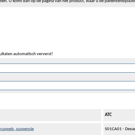
lt zien. U komt dan op de pagina van het product, waar u de patiëntenbijslui
sultaten automatisch ververst!
ATC
ruppels, suspensie
S01CA01 - Dexam