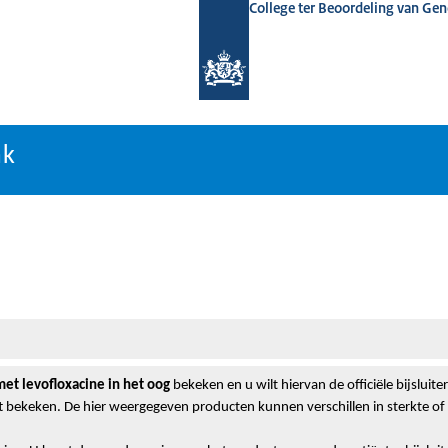
College ter Beoordeling van Ge
nk
nk
t levofloxacine in het oog
bekeken en u wilt hiervan de officiële bijslui
t bekeken. De hier weergegeven producten kunnen verschillen in sterkte o