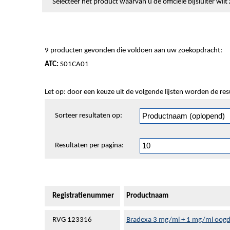
Selecteer het product waarvan u de officiële bijsluiter wi
9 producten gevonden die voldoen aan uw zoekopdracht:
ATC:
S01CA01
Let op: door een keuze uit de volgende lijsten worden de re
Sorteren
Sorteer resultaten op:
en
pagineren
Resultaten per pagina:
Registratienummer
Productnaam
RVG 123316
Bradexa 3 mg/ml + 1 mg/ml oogd