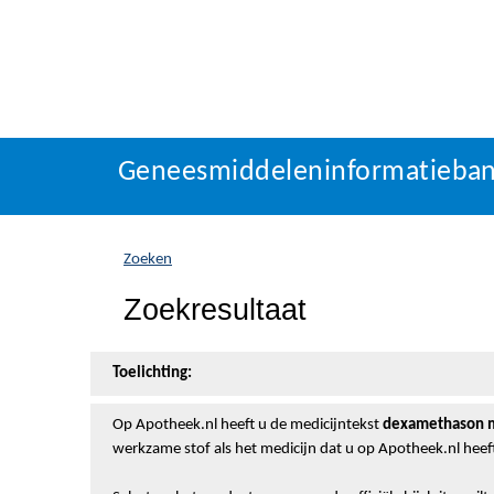
Geneesmiddeleninformatieba
U
Geneesmiddeleninformatieba
bevindt
zich
hier:
Zoeken
Zoekresultaat
Toelichting:
Op Apotheek.nl heeft u de medicijntekst
dexamethason me
werkzame stof als het medicijn dat u op Apotheek.nl heef