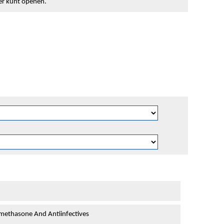
ter kunt openen.
ethasone And Antiinfectives