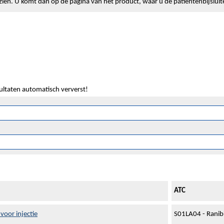
lt zien. U komt dan op de pagina van het product, waar u de patiëntenbijslui
sultaten automatisch ververst!
ATC
voor injectie
S01LA04 - Rani