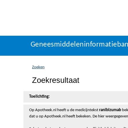
Geneesmiddeleninformatieba
U
Geneesmiddeleninformatieba
bevindt
zich
hier:
Zoeken
Zoekresultaat
Toelichting:
Op Apotheek.nl heeft u de medicijntekst
ranibizumab
bek
dat u op Apotheek.nl heeft bekeken. De hier weergegeven