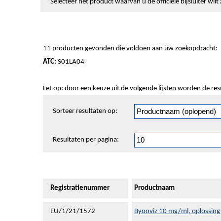
Selecteer het product waarvan u de officiële bijsluiter wi
11 producten gevonden die voldoen aan uw zoekopdracht:
ATC:
S01LA04
Let op: door een keuze uit de volgende lijsten worden de re
Sorteren
Sorteer resultaten op:
en
pagineren
Resultaten per pagina:
Registratienummer
Productnaam
EU/1/21/1572
Byooviz 10 mg/ml, oplossing 