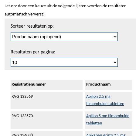
Let op: door een keuze uit de volgende lijsten worden de resultaten
automatisch ververst!
Sorteren
Sorteer resultaten op:
en
pagineren
Resultaten per pagina:
Registratienummer
Productnaam
RVG 133569
Apilion 2,5 mg
filmomhulde tabletten
RVG 133570
Apilion 5 mg filmomhulde
tabletten
RVG 134038
Apixaban Aristo 2,5 mg