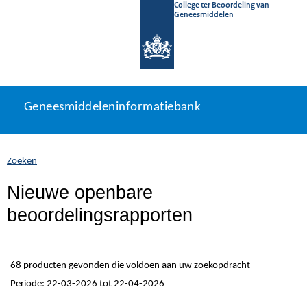
College ter Beoordeling van
Geneesmiddelen
Geneesmiddeleninformatiebank
Ga
U
Geneesmiddeleninformatiebank
direct
bevindt
naar
zich
inhoud
hier:
Zoeken
Nieuwe openbare
beoordelingsrapporten
68 producten gevonden die voldoen aan uw zoekopdracht
Periode: 22-03-2026 tot 22-04-2026