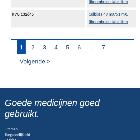
filmomhulde tabletten
RVG 132645
Culbista 49 mg/51 mg,
filmomhulde tabletten
1
2
3
4
5
6
...
7
Volgende >
Goede medicijnen goed
gebruikt.
Sitemap
Toegankelijkheid