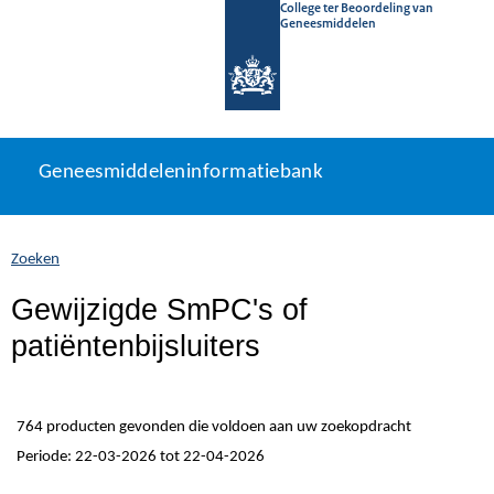
College ter Beoordeling van
Geneesmiddelen
Geneesmiddeleninformatiebank
Ga
U
Geneesmiddeleninformatiebank
direct
bevindt
naar
zich
inhoud
hier:
Zoeken
Gewijzigde SmPC's of
patiëntenbijsluiters
764 producten gevonden die voldoen aan uw zoekopdracht
Periode: 22-03-2026 tot 22-04-2026