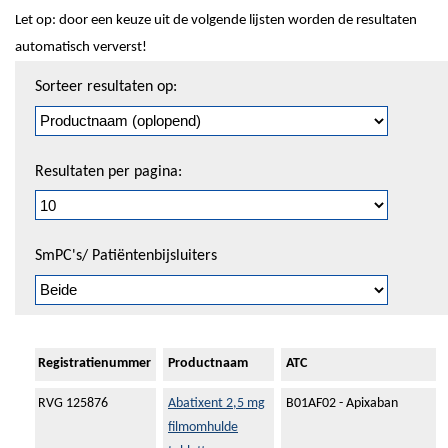
Let op: door een keuze uit de volgende lijsten worden de resultaten
automatisch ververst!
Sorteren
Sorteer resultaten op:
en
pagineren
Resultaten per pagina:
SmPC's/ Patiëntenbijsluiters
Registratienummer
Productnaam
ATC
RVG 125876
Abatixent 2,5 mg
B01AF02 - Apixaban
filmomhulde