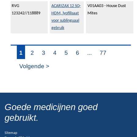
RVG
ACARIZAX 12 SQ-
V01AA03 - House Dust
123242//118889
HDM, lyofilisaat
Mites
voor sublinguaal
gebruik
1
2
3
4
5
6
...
77
Volgende >
Goede medicijnen goed
gebruikt.
Sitemap