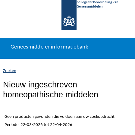
College ter Beoordeling van
Geneesmiddelen
Geneesmiddeleninformatiebank
Ga
U
Geneesmiddeleninformatiebank
direct
bevindt
naar
zich
inhoud
hier:
Zoeken
Nieuw ingeschreven
homeopathische middelen
Geen producten gevonden die voldoen aan uw zoekopdracht
Periode: 22-03-2026 tot 22-04-2026