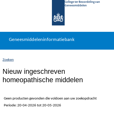
College ter Beoordeling van
Geneesmiddelen
Geneesmiddeleninformatiebank
Ga
U
Geneesmiddeleninformatiebank
direct
bevindt
naar
zich
inhoud
hier:
Zoeken
Nieuw ingeschreven
homeopathische middelen
Geen producten gevonden die voldoen aan uw zoekopdracht
Periode: 20-04-2026 tot 20-05-2026