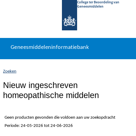
College ter Beoordeling van
Geneesmiddelen
Geneesmiddeleninformatiebank
Ga
U
Geneesmiddeleninformatiebank
direct
bevindt
naar
zich
inhoud
hier:
Zoeken
Nieuw ingeschreven
homeopathische middelen
Geen producten gevonden die voldoen aan uw zoekopdracht
Periode: 24-05-2026 tot 24-06-2026