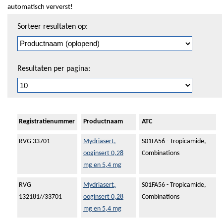
automatisch ververst!
Sorteren
Sorteer resultaten op:
en
pagineren
Resultaten per pagina:
Registratienummer
Productnaam
ATC
RVG 33701
Mydriasert,
S01FA56 - Tropicamide,
ooginsert 0,28
Combinations
mg en 5,4 mg
RVG
Mydriasert,
S01FA56 - Tropicamide,
132181//33701
ooginsert 0,28
Combinations
mg en 5,4 mg