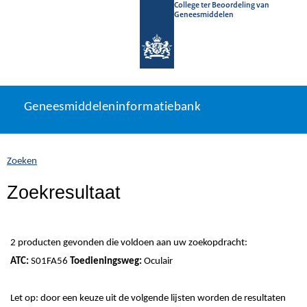
College ter Beoordeling van
Geneesmiddelen
Geneesmiddeleninformatiebank
Ga
U
Geneesmiddeleninformatiebank
direct
bevindt
naar
zich
inhoud
hier:
Zoeken
Zoekresultaat
2 producten gevonden die voldoen aan uw zoekopdracht:
ATC:
S01FA56
Toedieningsweg:
Oculair
Let op: door een keuze uit de volgende lijsten worden de resultaten