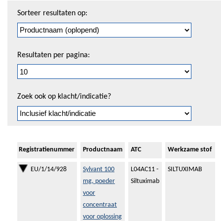
Sorteren
Sorteer resultaten op:
en
pagineren
Resultaten per pagina:
Zoek ook op klacht/indicatie?
Registratienummer
Productnaam
ATC
Werkzame stof
EU/1/14/928
Sylvant 100
L04AC11 -
SILTUXIMAB
mg, poeder
Siltuximab
voor
concentraat
voor oplossing