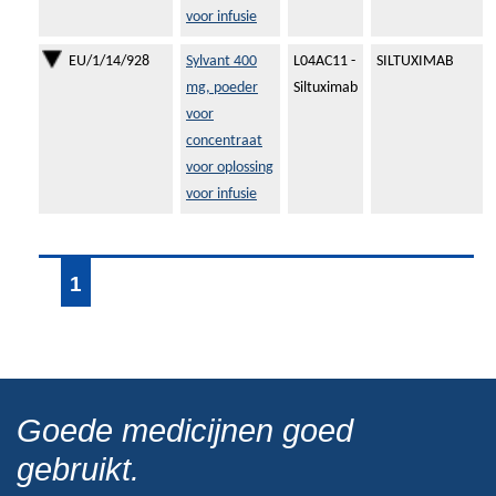
voor infusie
EU/1/14/928
Sylvant 400
L04AC11 -
SILTUXIMAB
mg, poeder
Siltuximab
voor
concentraat
voor oplossing
voor infusie
1
Goede medicijnen goed
gebruikt.