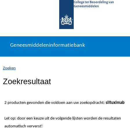
College ter Beoordeling van
Geneesmiddelen
Geneesmiddeleninformatiebank
Ga
U
Geneesmiddeleninformatiebank
direct
bevindt
naar
zich
inhoud
hier:
Zoeken
Zoekresultaat
2 producten gevonden die voldoen aan uw zoekopdracht:
siltuximab
Let op: door een keuze uit de volgende lijsten worden de resultaten
automatisch ververst!