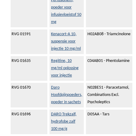
Perfusionem,
poeder voor
infusievloeistof 50
mg
RVG 01591
Kenacort-A 10,
H02AB08 - Triamcinolone
suspensie voor
injectie 10 mg/ml
RVG 01635
Regitine, 10
C04AB01 - Phentolamine
mg/ml oplossing
voor injectie
RVG 01670
Daro
N02BE51 - Paracetamol,
Hoofdpijnpoeders,
Combinations Excl.
poeder in sachets
Psycholeptics
RVG 01696
DARO Trekzalf,
D05AA - Tars
hydrofobe zalf
100 mg/g