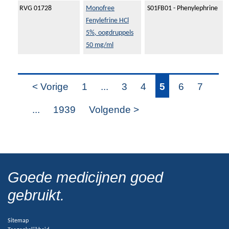
RVG 01728
Monofree
S01FB01 - Phenylephrine
Fenylefrine HCl
5%, oogdruppels
50 mg/ml
< Vorige
1
...
3
4
5
6
7
...
1939
Volgende >
Goede medicijnen goed
gebruikt.
Sitemap