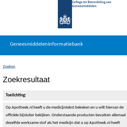
College ter Beoordeling van
Geneesmiddelen
Geneesmiddeleninformatiebank
Ga
U
Geneesmiddeleninformatiebank
direct
bevindt
naar
zich
inhoud
hier:
Zoeken
Zoekresultaat
Toelichting:
Op Apotheek.nl heeft u de medicijntekst
bekeken en u wilt hiervan de
officiële bijsluiter bekijken. Onderstaande producten bevatten allemaal
dezelfde werkzame stof als het medicijn dat u op Apotheek.nl heeft