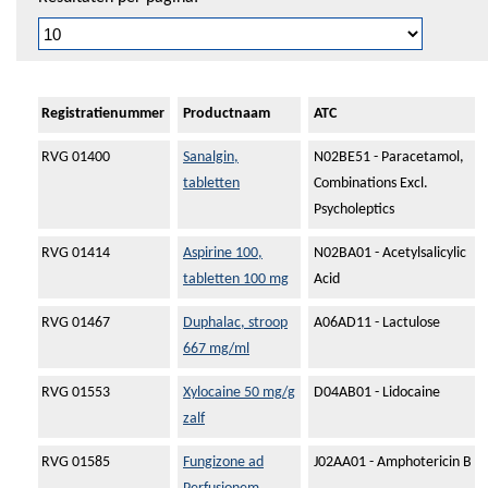
Registratienummer
Productnaam
ATC
RVG 01400
Sanalgin,
N02BE51 - Paracetamol,
tabletten
Combinations Excl.
Psycholeptics
RVG 01414
Aspirine 100,
N02BA01 - Acetylsalicylic
tabletten 100 mg
Acid
RVG 01467
Duphalac, stroop
A06AD11 - Lactulose
667 mg/ml
RVG 01553
Xylocaine 50 mg/g
D04AB01 - Lidocaine
zalf
RVG 01585
Fungizone ad
J02AA01 - Amphotericin B