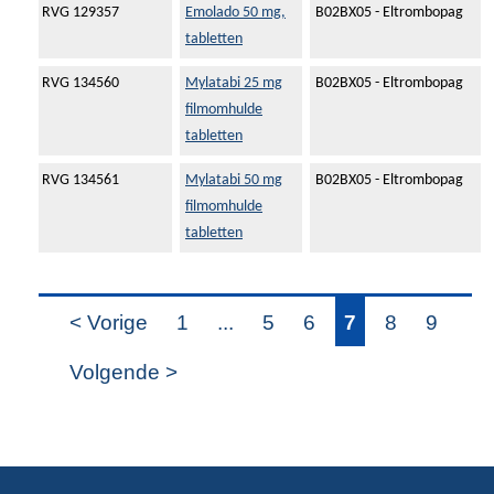
RVG 129357
Emolado 50 mg,
B02BX05 - Eltrombopag
tabletten
RVG 134560
Mylatabi 25 mg
B02BX05 - Eltrombopag
filmomhulde
tabletten
RVG 134561
Mylatabi 50 mg
B02BX05 - Eltrombopag
filmomhulde
tabletten
< Vorige
1
...
5
6
7
8
9
Volgende >