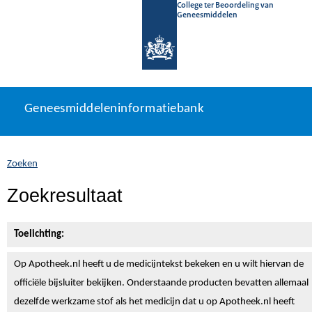
College ter Beoordeling van
Geneesmiddelen
Geneesmiddeleninformatiebank
Ga
U
Geneesmiddeleninformatiebank
direct
bevindt
naar
zich
inhoud
hier:
Zoeken
Zoekresultaat
Toelichting:
Op Apotheek.nl heeft u de medicijntekst
bekeken en u wilt hiervan de
officiële bijsluiter bekijken. Onderstaande producten bevatten allemaal
dezelfde werkzame stof als het medicijn dat u op Apotheek.nl heeft