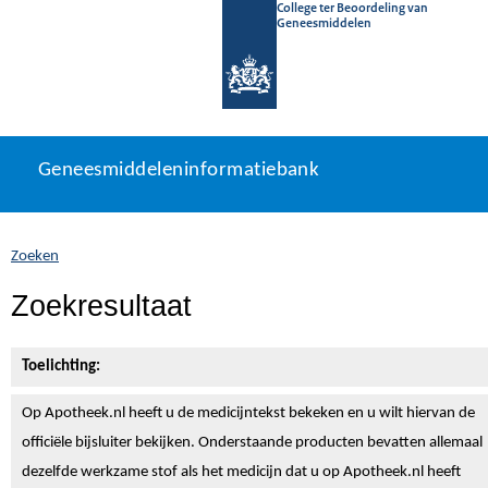
College ter Beoordeling van
Geneesmiddelen
Geneesmiddeleninformatiebank
Ga
U
Geneesmiddeleninformatiebank
direct
bevindt
naar
zich
inhoud
hier:
Zoeken
Zoekresultaat
Toelichting:
Op Apotheek.nl heeft u de medicijntekst
bekeken en u wilt hiervan de
officiële bijsluiter bekijken. Onderstaande producten bevatten allemaal
dezelfde werkzame stof als het medicijn dat u op Apotheek.nl heeft