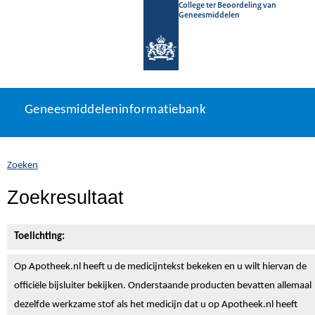
College ter Beoordeling van
Geneesmiddelen
Geneesmiddeleninformatiebank
Ga
U
Geneesmiddeleninformatiebank
direct
bevindt
naar
zich
inhoud
hier:
Zoeken
Zoekresultaat
Toelichting:
Op Apotheek.nl heeft u de medicijntekst
bekeken en u wilt hiervan de
officiële bijsluiter bekijken. Onderstaande producten bevatten allemaal
dezelfde werkzame stof als het medicijn dat u op Apotheek.nl heeft