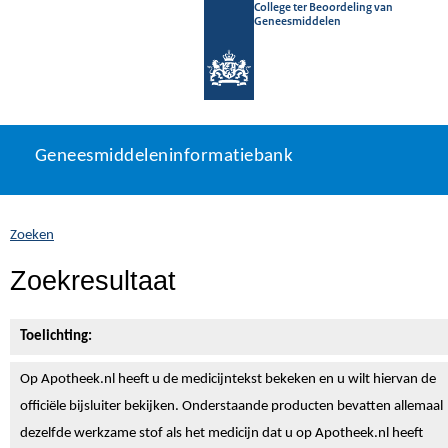
College ter Beoordeling van
Geneesmiddelen
Geneesmiddeleninformatiebank
Ga
U
Geneesmiddeleninformatiebank
direct
bevindt
naar
zich
inhoud
hier:
Zoeken
Zoekresultaat
Toelichting:
Op Apotheek.nl heeft u de medicijntekst
bekeken en u wilt hiervan de
officiële bijsluiter bekijken. Onderstaande producten bevatten allemaal
dezelfde werkzame stof als het medicijn dat u op Apotheek.nl heeft