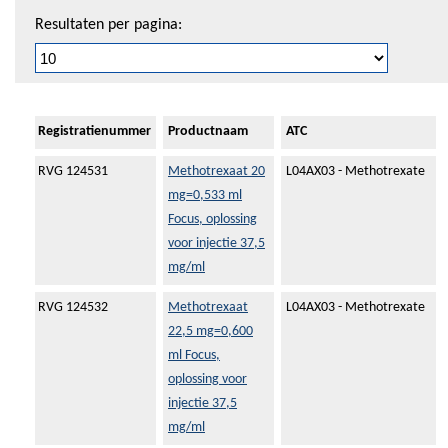
Resultaten per pagina:
Registratienummer
Productnaam
ATC
RVG 124531
Methotrexaat 20
L04AX03 - Methotrexate
mg=0,533 ml
Focus, oplossing
voor injectie 37,5
mg/ml
RVG 124532
Methotrexaat
L04AX03 - Methotrexate
22,5 mg=0,600
ml Focus,
oplossing voor
injectie 37,5
mg/ml