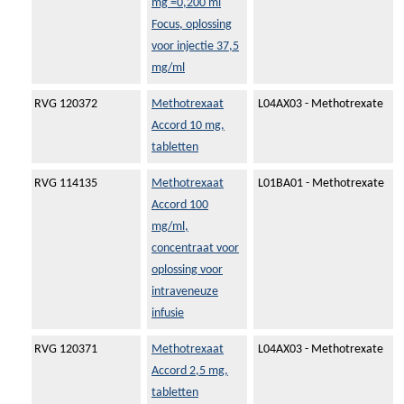
mg =0,200 ml
Focus, oplossing
voor injectie 37,5
mg/ml
RVG 120372
Methotrexaat
L04AX03 - Methotrexate
Accord 10 mg,
tabletten
RVG 114135
Methotrexaat
L01BA01 - Methotrexate
Accord 100
mg/ml,
concentraat voor
oplossing voor
intraveneuze
infusie
RVG 120371
Methotrexaat
L04AX03 - Methotrexate
Accord 2,5 mg,
tabletten