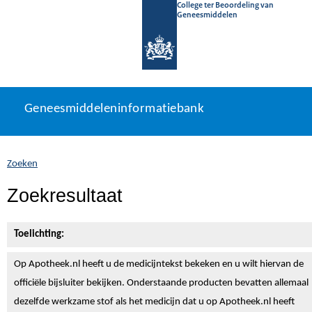
College ter Beoordeling van
Geneesmiddelen
Geneesmiddeleninformatiebank
Ga
U
Geneesmiddeleninformatiebank
direct
bevindt
naar
zich
inhoud
hier:
Zoeken
Zoekresultaat
Toelichting:
Op Apotheek.nl heeft u de medicijntekst
bekeken en u wilt hiervan de
officiële bijsluiter bekijken. Onderstaande producten bevatten allemaal
dezelfde werkzame stof als het medicijn dat u op Apotheek.nl heeft