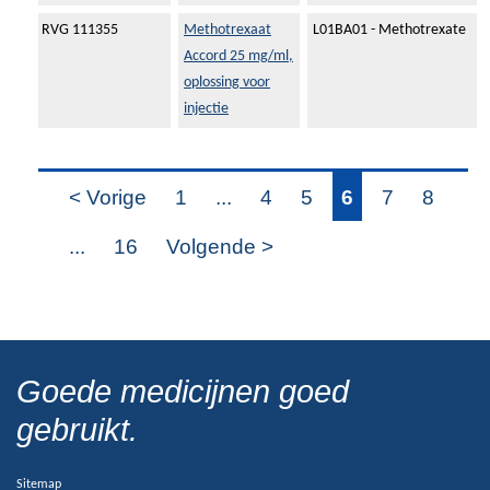
RVG 111355
Methotrexaat
L01BA01 - Methotrexate
Accord 25 mg/ml,
oplossing voor
injectie
< Vorige
1
...
4
5
6
7
8
...
16
Volgende >
Goede medicijnen goed
gebruikt.
Sitemap