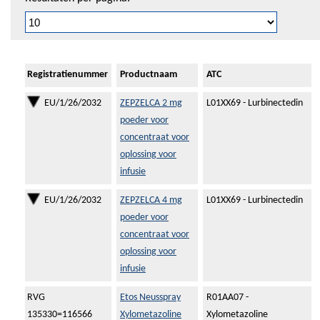
Registratienummer
Productnaam
ATC
EU/1/26/2032
ZEPZELCA 2 mg
L01XX69 - Lurbinectedin
poeder voor
concentraat voor
oplossing voor
infusie
EU/1/26/2032
ZEPZELCA 4 mg
L01XX69 - Lurbinectedin
poeder voor
concentraat voor
oplossing voor
infusie
RVG
Etos Neusspray
R01AA07 -
135330=116566
Xylometazoline
Xylometazoline