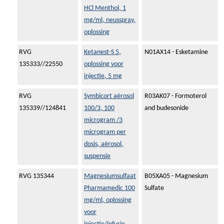
HCl Menthol, 1
mg/ml, neusspray,
oplossing
RVG
Ketanest-S 5,
N01AX14 - Esketamine
135333//22550
oplossing voor
injectie, 5 mg
RVG
Symbicort aërosol
R03AK07 - Formoterol
135339//124841
100/3, 100
and budesonide
microgram /3
microgram per
dosis, aërosol,
suspensie
RVG 135344
Magnesiumsulfaat
B05XA05 - Magnesium
Pharmamedic 100
Sulfate
mg/ml, oplossing
voor