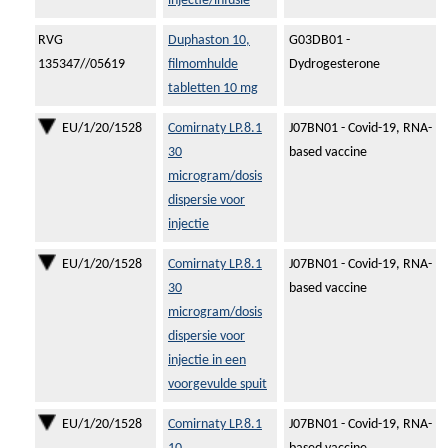
injectie/infusie
RVG
Duphaston 10,
G03DB01 -
135347//05619
filmomhulde
Dydrogesterone
tabletten 10 mg
EU/1/20/1528
Comirnaty LP.8.1
J07BN01 - Covid-19, RNA-
30
based vaccine
microgram/dosis
dispersie voor
injectie
EU/1/20/1528
Comirnaty LP.8.1
J07BN01 - Covid-19, RNA-
30
based vaccine
microgram/dosis
dispersie voor
injectie in een
voorgevulde spuit
EU/1/20/1528
Comirnaty LP.8.1
J07BN01 - Covid-19, RNA-