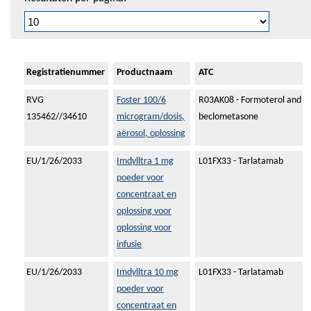
Registratienummer
Productnaam
ATC
RVG
Foster 100/6
R03AK08 - Formoterol and
135462//34610
microgram/dosis,
beclometasone
aërosol, oplossing
EU/1/26/2033
Imdylltra 1 mg
L01FX33 - Tarlatamab
poeder voor
concentraat en
oplossing voor
oplossing voor
infusie
EU/1/26/2033
Imdylltra 10 mg
L01FX33 - Tarlatamab
poeder voor
concentraat en