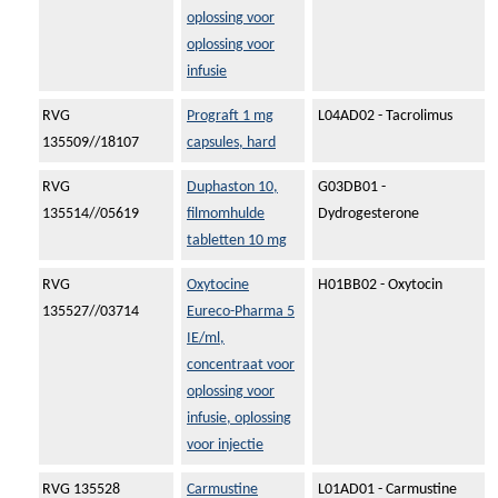
oplossing voor
oplossing voor
infusie
RVG
Prograft 1 mg
L04AD02 - Tacrolimus
135509//18107
capsules, hard
RVG
Duphaston 10,
G03DB01 -
135514//05619
filmomhulde
Dydrogesterone
tabletten 10 mg
RVG
Oxytocine
H01BB02 - Oxytocin
135527//03714
Eureco-Pharma 5
IE/ml,
concentraat voor
oplossing voor
infusie, oplossing
voor injectie
RVG 135528
Carmustine
L01AD01 - Carmustine