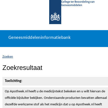
College ter Beoordeling van
Geneesmiddelen
Geneesmiddeleninformatiebank
Ga
U
Geneesmiddeleninformatiebank
direct
bevindt
naar
zich
inhoud
hier:
Zoeken
Zoekresultaat
Toelichting:
Op Apotheek.nl heeft u de medicijntekst
bekeken en u wilt hiervan de
officiële bijsluiter bekijken. Onderstaande producten bevatten allemaal
dezelfde werkzame stof als het medicijn dat u op Apotheek.nl heeft