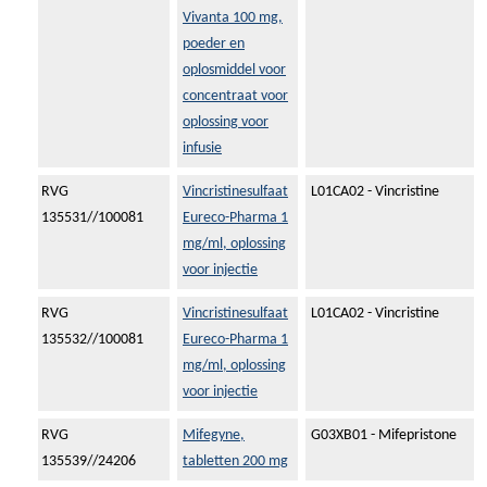
Vivanta 100 mg,
poeder en
oplosmiddel voor
concentraat voor
oplossing voor
infusie
RVG
Vincristinesulfaat
L01CA02 - Vincristine
135531//100081
Eureco-Pharma 1
mg/ml, oplossing
voor injectie
RVG
Vincristinesulfaat
L01CA02 - Vincristine
135532//100081
Eureco-Pharma 1
mg/ml, oplossing
voor injectie
RVG
Mifegyne,
G03XB01 - Mifepristone
135539//24206
tabletten 200 mg