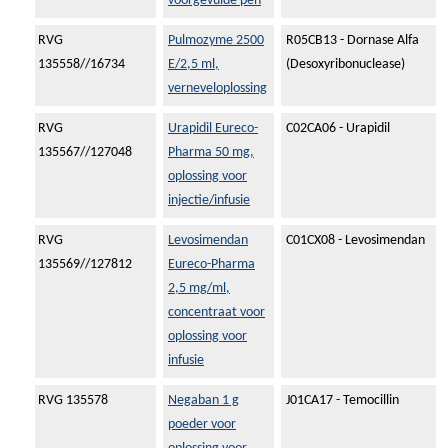
voorgevulde pen
RVG
Pulmozyme 2500
R05CB13 - Dornase Alfa
135558//16734
E/2,5 ml,
(Desoxyribonuclease)
verneveloplossing
RVG
Urapidil Eureco-
C02CA06 - Urapidil
135567//127048
Pharma 50 mg,
oplossing voor
injectie/infusie
RVG
Levosimendan
C01CX08 - Levosimendan
135569//127812
Eureco-Pharma
2,5 mg/ml,
concentraat voor
oplossing voor
infusie
RVG 135578
Negaban 1 g
J01CA17 - Temocillin
poeder voor