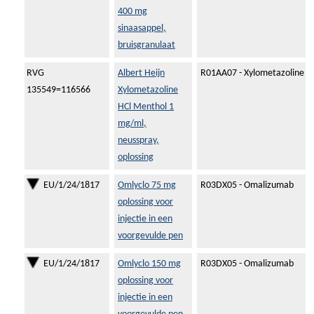
400 mg
sinaasappel,
bruisgranulaat
RVG
Albert Heijn
R01AA07 - Xylometazoline
135549=116566
Xylometazoline
HCl Menthol 1
mg/ml,
neusspray,
oplossing
EU/1/24/1817
Omlyclo 75 mg
R03DX05 - Omalizumab
oplossing voor
injectie in een
voorgevulde pen
EU/1/24/1817
Omlyclo 150 mg
R03DX05 - Omalizumab
oplossing voor
injectie in een