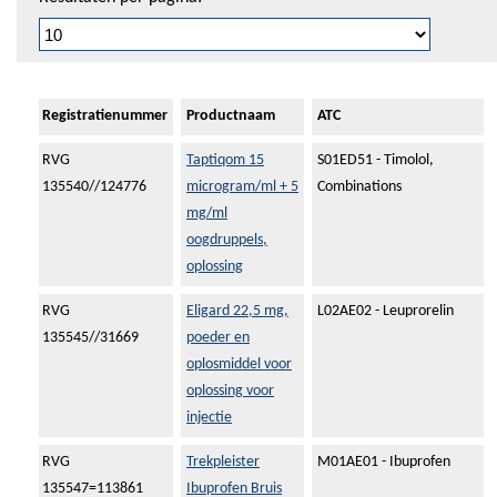
Registratienummer
Productnaam
ATC
RVG
Taptiqom 15
S01ED51 - Timolol,
135540//124776
microgram/ml + 5
Combinations
mg/ml
oogdruppels,
oplossing
RVG
Eligard 22,5 mg,
L02AE02 - Leuprorelin
135545//31669
poeder en
oplosmiddel voor
oplossing voor
injectie
RVG
Trekpleister
M01AE01 - Ibuprofen
135547=113861
Ibuprofen Bruis