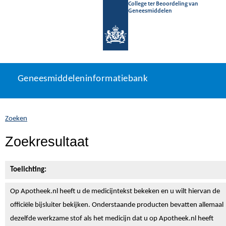
College ter Beoordeling van
Geneesmiddelen
Geneesmiddeleninformatiebank
Ga
U
Geneesmiddeleninformatiebank
direct
bevindt
naar
zich
inhoud
hier:
Zoeken
Zoekresultaat
Toelichting:
Op Apotheek.nl heeft u de medicijntekst
bekeken en u wilt hiervan de
officiële bijsluiter bekijken. Onderstaande producten bevatten allemaal
dezelfde werkzame stof als het medicijn dat u op Apotheek.nl heeft