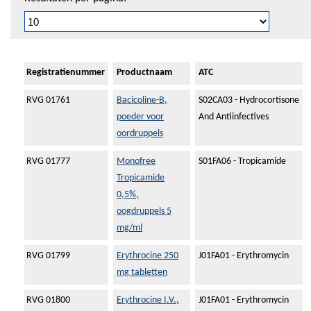
Registratienummer
Productnaam
ATC
RVG 01761
Bacicoline-B,
S02CA03 - Hydrocortisone
poeder voor
And Antiinfectives
oordruppels
RVG 01777
Monofree
S01FA06 - Tropicamide
Tropicamide
0,5%,
oogdruppels 5
mg/ml
RVG 01799
Erythrocine 250
J01FA01 - Erythromycin
mg tabletten
RVG 01800
Erythrocine I.V.,
J01FA01 - Erythromycin