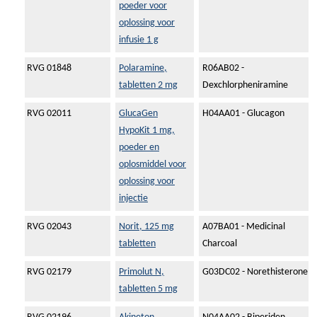
poeder voor
oplossing voor
infusie 1 g
RVG 01848
Polaramine,
R06AB02 -
tabletten 2 mg
Dexchlorpheniramine
RVG 02011
GlucaGen
H04AA01 - Glucagon
HypoKit 1 mg,
poeder en
oplosmiddel voor
oplossing voor
injectie
RVG 02043
Norit, 125 mg
A07BA01 - Medicinal
tabletten
Charcoal
RVG 02179
Primolut N,
G03DC02 - Norethisterone
tabletten 5 mg