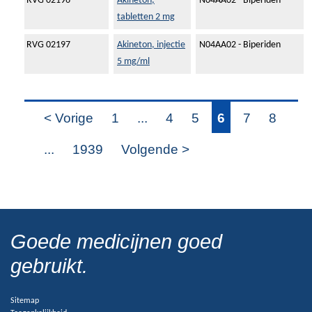
RVG 02196
Akineton,
N04AA02 - Biperiden
tabletten 2 mg
RVG 02197
Akineton, injectie
N04AA02 - Biperiden
5 mg/ml
< Vorige
1
...
4
5
6
7
8
...
1939
Volgende >
Goede medicijnen goed
gebruikt.
Sitemap