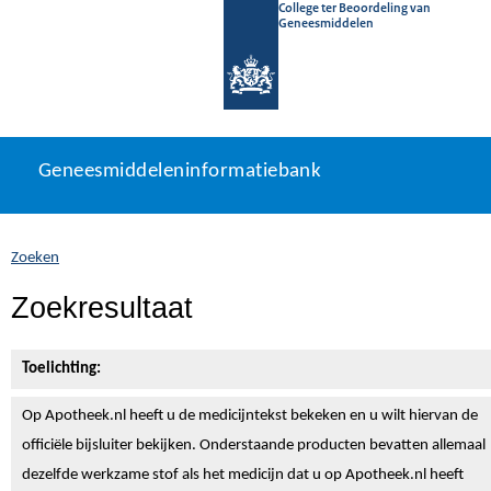
College ter Beoordeling van
Geneesmiddelen
Geneesmiddeleninformatiebank
Ga
U
Geneesmiddeleninformatiebank
direct
bevindt
naar
zich
inhoud
hier:
Zoeken
Zoekresultaat
Toelichting:
Op Apotheek.nl heeft u de medicijntekst
bekeken en u wilt hiervan de
officiële bijsluiter bekijken. Onderstaande producten bevatten allemaal
dezelfde werkzame stof als het medicijn dat u op Apotheek.nl heeft