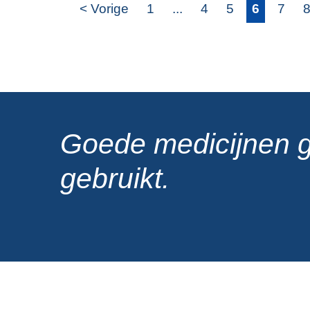
< Vorige
1
...
4
5
6
7
Goede medicijnen 
gebruikt.