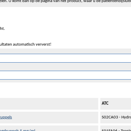
lt zien. U komt dan op de pagina van het product, waar u de patiëntenbijslui
ht.
sultaten automatisch ververst!
ATC
ruppels
S02CA03 - Hydro