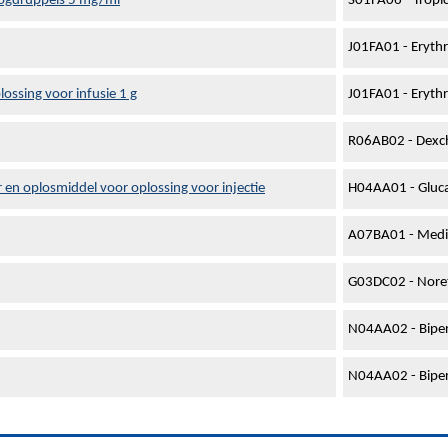
ogdruppels 5 mg/ml
S01FA06 - Tropi
J01FA01 - Eryth
lossing voor infusie 1 g
J01FA01 - Eryth
R06AB02 - Dexc
en oplosmiddel voor oplossing voor injectie
H04AA01 - Gluc
A07BA01 - Medic
G03DC02 - Nore
N04AA02 - Bipe
N04AA02 - Bipe