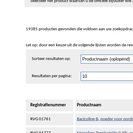
Selecteer het product waarvan u de officiële bijsluiter wi
19385 producten gevonden die voldoen aan uw zoekopdrac
Let op: door een keuze uit de volgende lijsten worden de re
Sorteren
Sorteer resultaten op:
en
pagineren
Resultaten per pagina:
Registratienummer
Productnaam
RVG 01761
Bacicoline-B, poeder voor oord