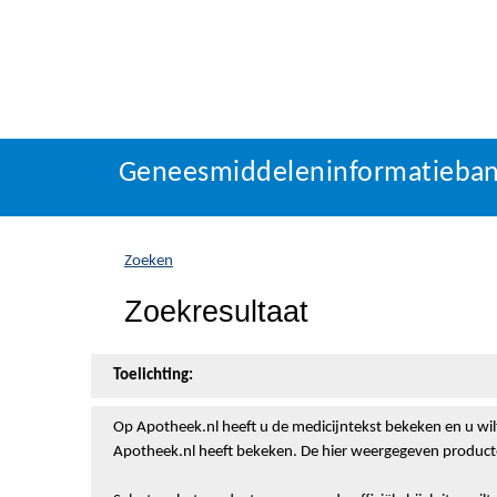
Geneesmiddeleninformatieba
U
Geneesmiddeleninformatieba
bevindt
zich
hier:
Zoeken
Zoekresultaat
Toelichting:
Op Apotheek.nl heeft u de medicijntekst
bekeken en u wil
Apotheek.nl heeft bekeken. De hier weergegeven producte