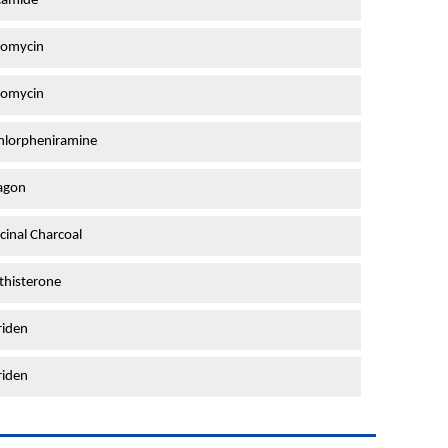
camide
romycin
romycin
hlorpheniramine
agon
inal Charcoal
thisterone
riden
riden