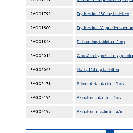
RVG 01777
Monofree Tropicamide 0,5%, o
RVG 01799
Erythrocine 250 mg tabletten
RVG 01800
Erythrocine I.V., poeder voor op
RVG 01848
Polaramine, tabletten 2 mg
RVG 02011
GlucaGen HypoKit 1 mg, poeder 
RVG 02043
Norit, 125 mg tabletten
RVG 02179
Primolut N, tabletten 5 mg
RVG 02196
Akineton, tabletten 2 mg
RVG 02197
Akineton, injectie 5 mg/ml