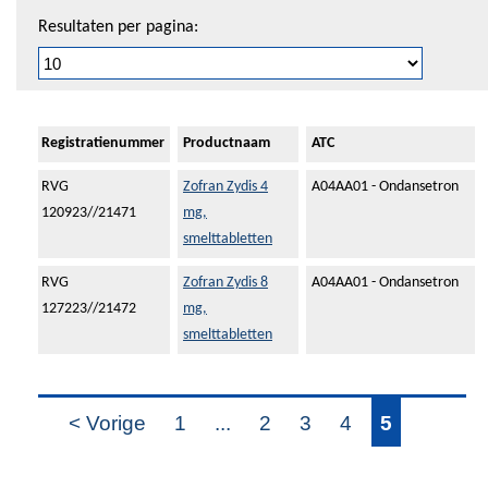
Resultaten per pagina:
Registratienummer
Productnaam
ATC
RVG
Zofran Zydis 4
A04AA01 - Ondansetron
120923//21471
mg,
smelttabletten
RVG
Zofran Zydis 8
A04AA01 - Ondansetron
127223//21472
mg,
smelttabletten
< Vorige
1
...
2
3
4
5