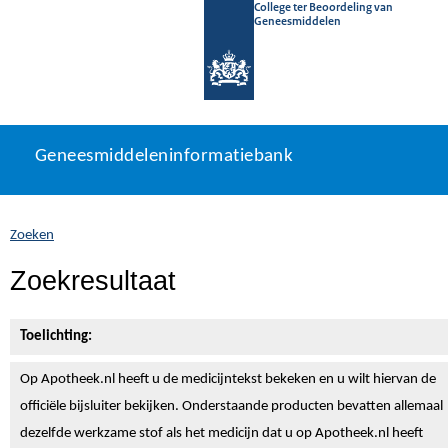
College ter Beoordeling van
Geneesmiddelen
Geneesmiddeleninformatiebank
Ga
U
Geneesmiddeleninformatiebank
direct
bevindt
naar
zich
inhoud
hier:
Zoeken
Zoekresultaat
Toelichting:
Op Apotheek.nl heeft u de medicijntekst
bekeken en u wilt hiervan de
officiële bijsluiter bekijken. Onderstaande producten bevatten allemaal
dezelfde werkzame stof als het medicijn dat u op Apotheek.nl heeft