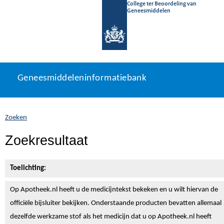
College ter Beoordeling van
Geneesmiddelen
Geneesmiddeleninformatiebank
Ga
U
Geneesmiddeleninformatiebank
direct
bevindt
naar
zich
inhoud
hier:
Zoeken
Zoekresultaat
Toelichting:
Op Apotheek.nl heeft u de medicijntekst
bekeken en u wilt hiervan de
officiële bijsluiter bekijken. Onderstaande producten bevatten allemaal
dezelfde werkzame stof als het medicijn dat u op Apotheek.nl heeft