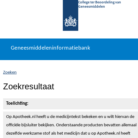
College ter Beoordeling van
Geneesmiddelen
Geneesmiddeleninformatiebank
Ga
U
Geneesmiddeleninformatiebank
direct
bevindt
naar
zich
inhoud
hier:
Zoeken
Zoekresultaat
Toelichting:
Op Apotheek.nl heeft u de medicijntekst
bekeken en u wilt hiervan de
officiële bijsluiter bekijken. Onderstaande producten bevatten allemaal
dezelfde werkzame stof als het medicijn dat u op Apotheek.nl heeft