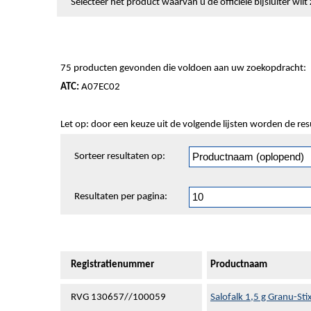
Selecteer het product waarvan u de officiële bijsluiter wi
75 producten gevonden die voldoen aan uw zoekopdracht:
ATC:
A07EC02
Let op: door een keuze uit de volgende lijsten worden de re
Sorteren
Sorteer resultaten op:
en
pagineren
Resultaten per pagina:
Registratienummer
Productnaam
RVG 130657//100059
Salofalk 1,5 g Granu-Sti