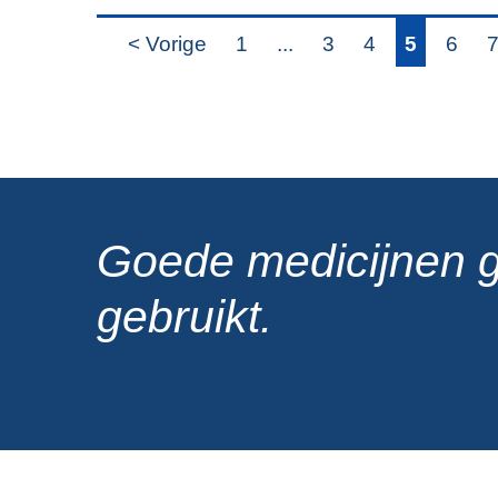
< Vorige
1
...
3
4
5
6
Goede medicijnen 
gebruikt.