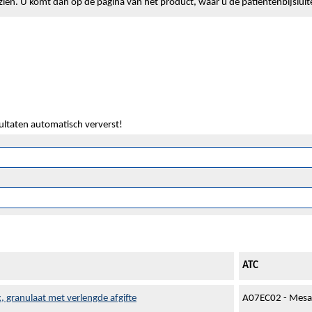
lt zien. U komt dan op de pagina van het product, waar u de patiëntenbijslui
sultaten automatisch ververst!
ATC
x, granulaat met verlengde afgifte
A07EC02 - Mesa