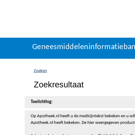
Geneesmiddeleninformatieba
U
Geneesmiddeleninformatieba
bevindt
zich
hier:
Zoeken
Zoekresultaat
Toelichting:
Op Apotheek.nl heeft u de medicijntekst
bekeken en u wil
Apotheek.nl heeft bekeken. De hier weergegeven producte