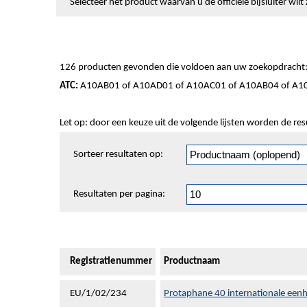
Selecteer het product waarvan u de officiële bijsluiter wi
126 producten gevonden die voldoen aan uw zoekopdracht
ATC:
A10AB01 of A10AD01 of A10AC01 of A10AB04 of A1
Let op: door een keuze uit de volgende lijsten worden de re
Sorteren
Sorteer resultaten op:
en
pagineren
Resultaten per pagina:
Registratienummer
Productnaam
EU/1/02/234
Protaphane 40 internationale eenhe