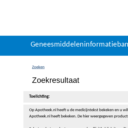
Geneesmiddeleninformatieba
U
Geneesmiddeleninformatieba
bevindt
zich
hier:
Zoeken
Zoekresultaat
Toelichting:
Op Apotheek.nl heeft u de medicijntekst
bekeken en u wil
Apotheek.nl heeft bekeken. De hier weergegeven producte