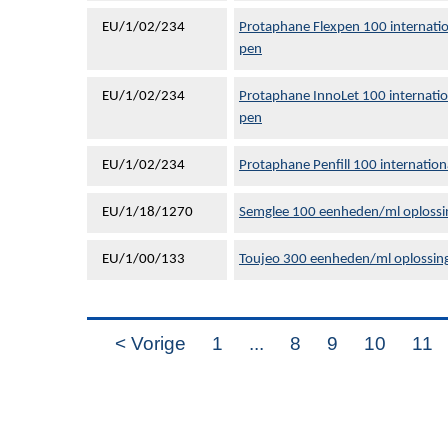
EU/1/02/234
Protaphane Flexpen 100 internatio
pen
EU/1/02/234
Protaphane InnoLet 100 internatio
pen
EU/1/02/234
Protaphane Penfill 100 internation
EU/1/18/1270
Semglee 100 eenheden/ml oplossing
EU/1/00/133
Toujeo 300 eenheden/ml oplossing 
< Vorige
1
...
8
9
10
11