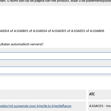
lt zien. U komt dan op de pagina van het product, waar u de patiëntenbijslui
:
0AD04 of A10AB05 of A10AE04 of A10AD05 of A10AE05 of A10AB06
sultaten automatisch ververst!
ATC
den/ml suspensie voor injectie in injectieflacon
A10AC01 - Ins