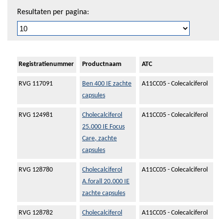
Resultaten per pagina:
Registratienummer
Productnaam
ATC
RVG 117091
Ben 400 IE zachte
A11CC05 - Colecalciferol
capsules
RVG 124981
Cholecalciferol
A11CC05 - Colecalciferol
25.000 IE Focus
Care, zachte
capsules
RVG 128780
Cholecalciferol
A11CC05 - Colecalciferol
A.forall 20.000 IE
zachte capsules
RVG 128782
Cholecalciferol
A11CC05 - Colecalciferol