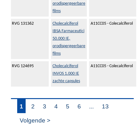
orodispergeerbare
films
RVG 131362
Cholecalciferol
A11CC05 - Colecalciferol
IBSA Farmaceutici
50.000 IE,
orodispergeerbare
films
RVG 124695
Cholecalciferol
A11CC05 - Colecalciferol
INVOS 1.000 IE
zachte capsules
1
2
3
4
5
6
...
13
Volgende >