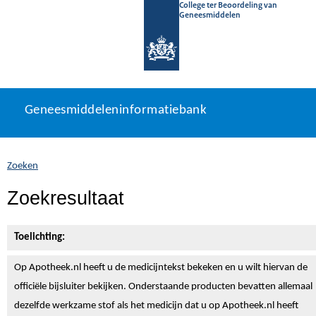
College ter Beoordeling van
Geneesmiddelen
Geneesmiddeleninformatiebank
Ga
U
Geneesmiddeleninformatiebank
direct
bevindt
naar
zich
inhoud
hier:
Zoeken
Zoekresultaat
Toelichting:
Op Apotheek.nl heeft u de medicijntekst
bekeken en u wilt hiervan de
officiële bijsluiter bekijken. Onderstaande producten bevatten allemaal
dezelfde werkzame stof als het medicijn dat u op Apotheek.nl heeft