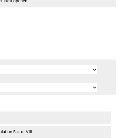
ter kunt openen.
ation Factor VIII