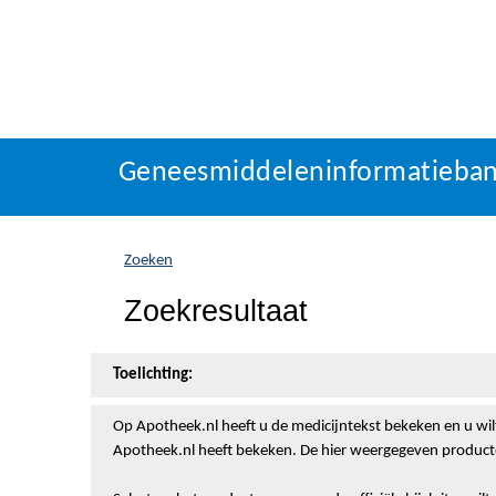
Geneesmiddeleninformatieba
U
Geneesmiddeleninformatieba
bevindt
zich
hier:
Zoeken
Zoekresultaat
Toelichting:
Op Apotheek.nl heeft u de medicijntekst
bekeken en u wil
Apotheek.nl heeft bekeken. De hier weergegeven producte