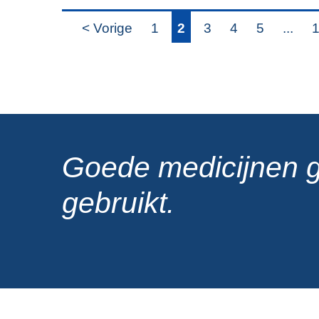
< Vorige
1
2
3
4
5
...
Goede medicijnen 
gebruikt.