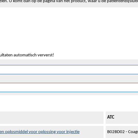
lt zien. U komt dan op de pagina van het product, waar u de patiëntenbijslui
:
sultaten automatisch ververst!
ATC
n oplosmiddel voor oplossing voor injectie
B02BD02 - Coagul