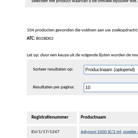
Selecteer het product waarvan u de officiële bijsluiter wi
104 producten gevonden die voldoen aan uw zoekopdracht
ATC:
B02BD02
Let op: door een keuze uit de volgende lijsten worden de re
Sorteren
Sorteer resultaten op:
en
pagineren
Resultaten per pagina:
Registratienummer
Productnaam
EU/1/17/1247
Adynovi 1000 IE/2 ml, poeder e