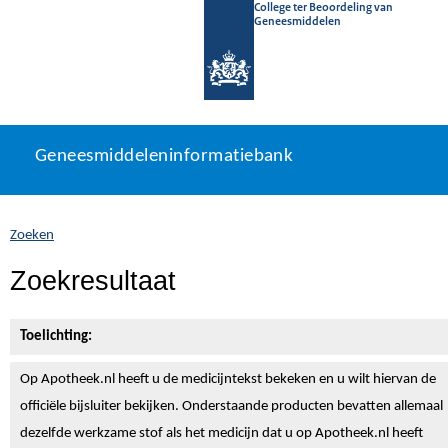
College ter Beoordeling van
Geneesmiddelen
Geneesmiddeleninformatiebank
Ga
U
Geneesmiddeleninformatiebank
direct
bevindt
naar
zich
inhoud
hier:
Zoeken
Zoekresultaat
Toelichting:
Op Apotheek.nl heeft u de medicijntekst
bekeken en u wilt hiervan de
officiële bijsluiter bekijken. Onderstaande producten bevatten allemaal
dezelfde werkzame stof als het medicijn dat u op Apotheek.nl heeft